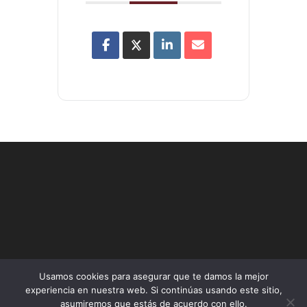
Usamos cookies para asegurar que te damos la mejor
Agenda Urbana
Diagnòstics per a l’AUR
Mapa Interactiu
experiencia en nuestra web. Si continúas usando este sitio,
Actualitat
Participació
Resultats, transparència i seguiment
asumiremos que estás de acuerdo con ello.
Agenda
Bústia ciudadana
Programa Edil DANA
CAST