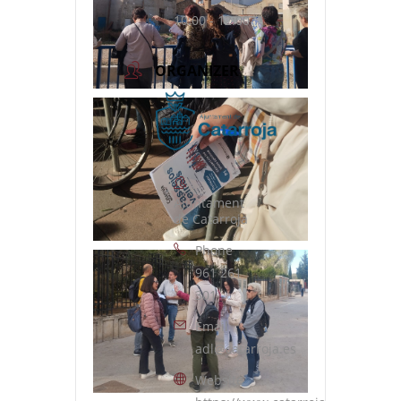
10:00 - 12:00
ORGANIZER
Ajuntament
de Catarroja
Phone
961 261
301
Email
adl@catarroja.es
Website