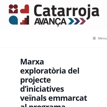
Menu
Marxa
exploratòria del
projecte
d’iniciatives
veïnals emmarcat
al programa